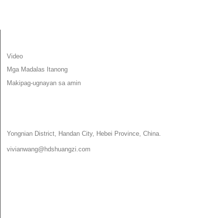
IMPORMASYON
Video
Mga Madalas Itanong
Makipag-ugnayan sa amin
MAKIPAG-UGNAYAN SA AMIN
Yongnian District, Handan City, Hebei Province, China.
vivianwang@hdshuangzi.com
86-13931017588
86-0310-6897727
SUNDAN MO KAMI