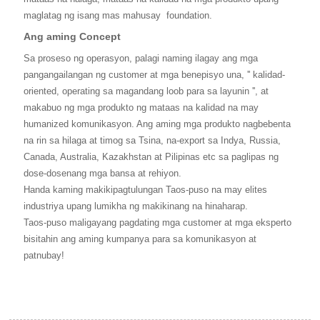
maglatag ng isang mas mahusay
foundation.
Ang aming Concept
Sa proseso ng operasyon, palagi naming ilagay ang mga
pangangailangan ng customer at mga benepisyo una, '' kalidad-
oriented, operating sa magandang loob para sa layunin '', at
makabuo ng mga produkto ng mataas na kalidad na may
humanized komunikasyon. Ang aming mga produkto nagbebenta
na rin sa hilaga at timog sa Tsina, na-export sa Indya, Russia,
Canada, Australia, Kazakhstan at Pilipinas etc sa paglipas ng
dose-dosenang mga bansa at rehiyon.
Handa kaming makikipagtulungan Taos-puso na may elites
industriya upang lumikha ng makikinang na hinaharap.
Taos-puso maligayang pagdating mga customer at mga eksperto
bisitahin ang aming kumpanya para sa komunikasyon at
patnubay!