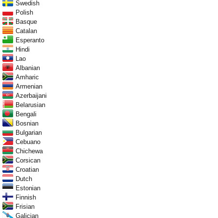
Swedish
Polish
Basque
Catalan
Esperanto
Hindi
Lao
Albanian
Amharic
Armenian
Azerbaijani
Belarusian
Bengali
Bosnian
Bulgarian
Cebuano
Chichewa
Corsican
Croatian
Dutch
Estonian
Finnish
Frisian
Galician