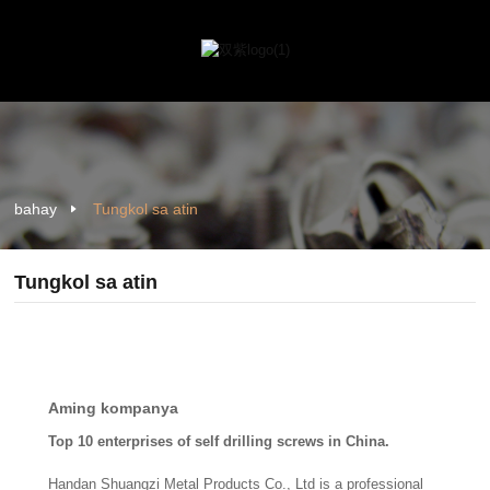
bahay
Tungkol sa atin
Tungkol sa atin
Aming kompanya
Top 10 enterprises of self drilling screws in China.
Handan Shuangzi Metal Products Co., Ltd is a professional