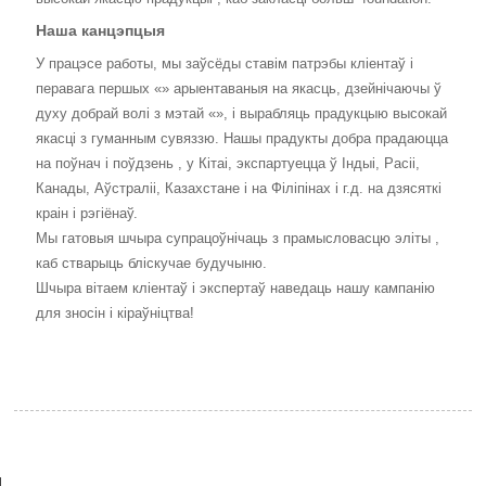
Наша канцэпцыя
У працэсе работы, мы заўсёды ставім патрэбы кліентаў і
перавага першых «» арыентаваныя на якасць, дзейнічаючы ў
духу добрай волі з мэтай «», і вырабляць прадукцыю высокай
якасці з гуманным сувяззю. Нашы прадукты добра прадаюцца
на поўнач і поўдзень , у Кітаі, экспартуецца ў Індыі, Расіі,
Канады, Аўстраліі, Казахстане і на Філіпінах і г.д. на дзясяткі
краін і рэгіёнаў.
Мы гатовыя шчыра супрацоўнічаць з прамысловасцю эліты ,
каб стварыць бліскучае будучыню.
Шчыра вітаем кліентаў і экспертаў наведаць нашу кампанію
для зносін і кіраўніцтва!