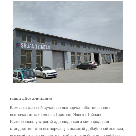
наша абсталяванне
Кампанія дарагой сучаснае вытворчае абсталяванне і
вытанчаныя тэхналогіі з Германіі, Японіі і Тайваня.
Вытворчасць у строгай адпаведнасці з міжнароднымі
стандартамі, для вытворчасці з высокай дабаўленай коштам,
высокай якасцю прадукцыі , каб закласці больш
foundation.