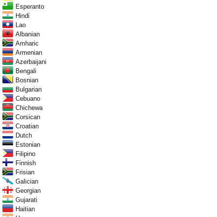
Esperanto
Hindi
Lao
Albanian
Amharic
Armenian
Azerbaijani
Bengali
Bosnian
Bulgarian
Cebuano
Chichewa
Corsican
Croatian
Dutch
Estonian
Filipino
Finnish
Frisian
Galician
Georgian
Gujarati
Haitian