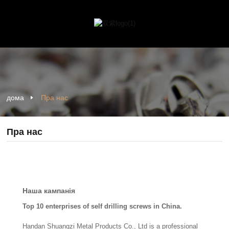
дома
Пра нас
Пра нас
Наша кампанія
Top 10 enterprises of self drilling screws in China.
Handan Shuangzi Metal Products Co., Ltd is a professional