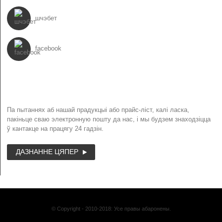
шчэбет
facebook
БЮЛЕТЭНЬ
Па пытаннях аб нашай прадукцыі або прайс-ліст, калі ласка,
пакіньце сваю электронную пошту да нас, і мы будзем знаходзіцца
ў кантакце на працягу 24 гадзін.
ДАЗНАННЕ ЦЯПЕР
© Copyright - 2010-2018: Усе правы абаронены.