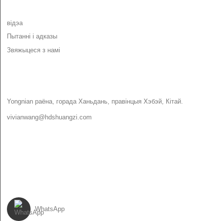
ІНФАРМАЦЫЯ
відэа
Пытанні і адказы
Звяжыцеся з намі
ЗВЯЖЫЦЕСЯ З НАМІ
Yongnian раёна, горада Ханьдань, правінцыя Хэбэй, Кітай.
vivianwang@hdshuangzi.com
86-13931017588
86-0310-6897727
ВЫКОНВАЙЦЕ ЗА НАМІ
WhatsApp