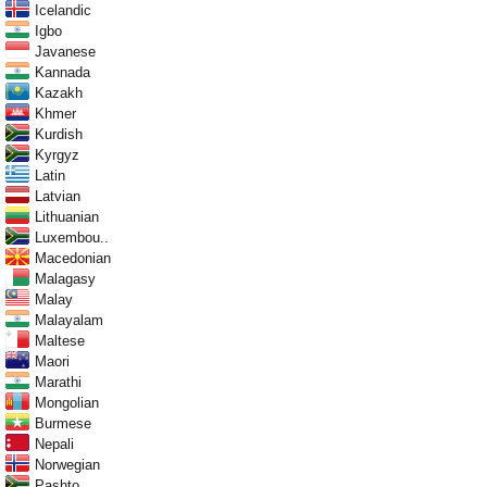
Icelandic
Igbo
Javanese
Kannada
Kazakh
Khmer
Kurdish
Kyrgyz
Latin
Latvian
Lithuanian
Luxembou..
Macedonian
Malagasy
Malay
Malayalam
Maltese
Maori
Marathi
Mongolian
Burmese
Nepali
Norwegian
Pashto