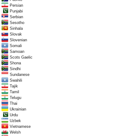
Persian
Punjabi
Serbian
Sesotho
Sinhala
Slovak
Slovenian
Somali
Samoan
Scots Gaelic
Shona
Sindhi
Sundanese
Swahili
Tajik
Tamil
Telugu
Thai
Ukrainian
Urdu
Uzbek
Vietnamese
Welsh