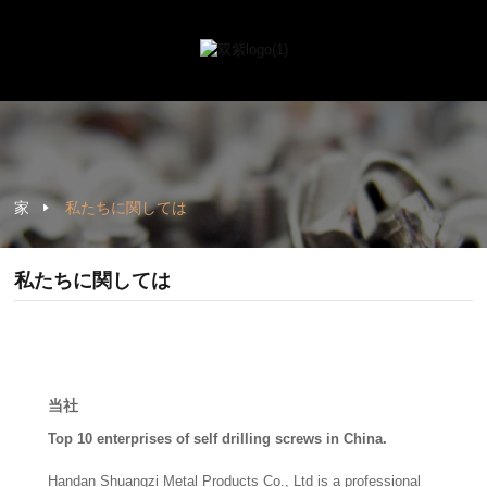
家
私たちに関しては
私たちに関しては
当社
Top 10 enterprises of self drilling screws in China.
Handan Shuangzi Metal Products Co., Ltd is a professional