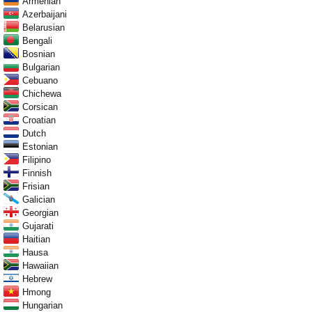
Armenian
Azerbaijani
Belarusian
Bengali
Bosnian
Bulgarian
Cebuano
Chichewa
Corsican
Croatian
Dutch
Estonian
Filipino
Finnish
Frisian
Galician
Georgian
Gujarati
Haitian
Hausa
Hawaiian
Hebrew
Hmong
Hungarian