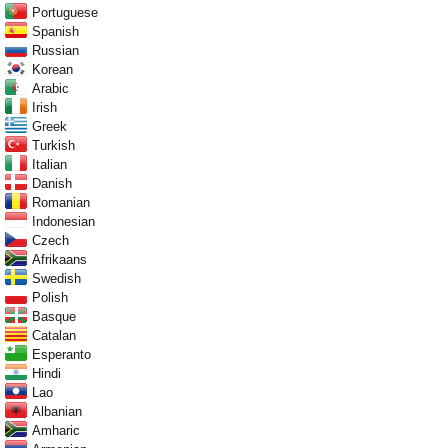
Portuguese
Spanish
Russian
Korean
Arabic
Irish
Greek
Turkish
Italian
Danish
Romanian
Indonesian
Czech
Afrikaans
Swedish
Polish
Basque
Catalan
Esperanto
Hindi
Lao
Albanian
Amharic