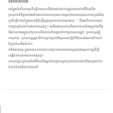
គំនិតរបស់យើង
នៅក្នុងដំណើរការប្រតិបត្ដិការនេះយើងតែងតែដាក់តម្រូវការរបស់អតិថិជននិង
ប្រយោជន៍ទីមួយថាផលិតផលដែលមានគុណភាពខ្ពស់ដែលមានគុណភាពតម្រង់ទិស
ប្រតិបត្ដិការនៅក្នុងសេចក្ដីជំនឿល្អសម្រាប់គោលបំណងនេះ '', និងផលិតដោយមាន
ការប្រាស្រ័យទាក់ទងរបស់មនុស្ស។ ផលិតផលរបស់យើងលក់បានយ៉ាងល្អខាងជើង
និងភាគខាងត្បូងនៅប្រទេសចិនបាននាំចេញទៅកាន់ប្រទេសឥណ្ឌា, ប្រទេសរុស្ស៊ី,
កាណាដា, ប្រទេសអូស្រ្តាលីកាហ្សាក់ស្ថាននិងប្រទេសហ្វីលីពីនលជាងរាប់សិបនាក់
នៃប្រទេសនិងតំបន់។
យើងមានឆន្ទៈក្នុងការសហការដោយស្មោះដោយមានឥស្សរជនឧស្សាហកម្មដើម្បី
បង្កើតនាពេលអនាគតអស្ចារ្យ។
ដោយស្មោះស្វាគមន៍អតិថិជននិងអ្នកជំនាញទស្សនាក្រុមហ៊ុនរបស់យើងសម្រាប់ការ
ទំនាក់ទំនងនិងការណែនាំ!
ព