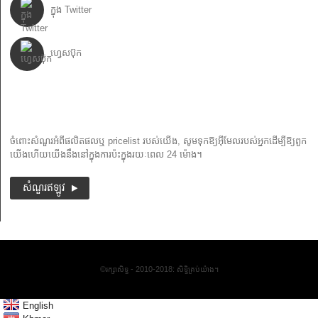
ក្នុង Twitter
ហ្វេសប៊ុក
ព្រឹត្តិប័ត្រ
ចំពោះសំណួរអំពីផលិតផលឬ pricelist របស់យើង, សូមទុកឱ្យអ៊ីមែលរបស់អ្នកដើម្បីឱ្យពួក
យើងហើយយើងនឹងនៅក្នុងការប៉ះក្នុងរយៈពេល 24 ម៉ោង។
សំណួរឥឡូវ
©រក្សាសិទ្ធ - 2010-2018: សិទ្ធិគ្រប់យ៉ាង។
English