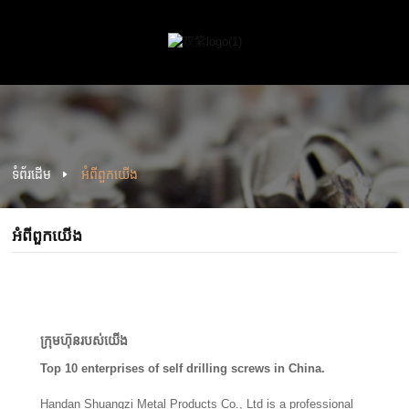
ទំព័រដើម
អំពី​ពួក​យើង
អំពី​ពួក​យើង
ក្រុមហ៊ុន​របស់​យើង
Top 10 enterprises of self drilling screws in China.
Handan Shuangzi Metal Products Co., Ltd is a professional