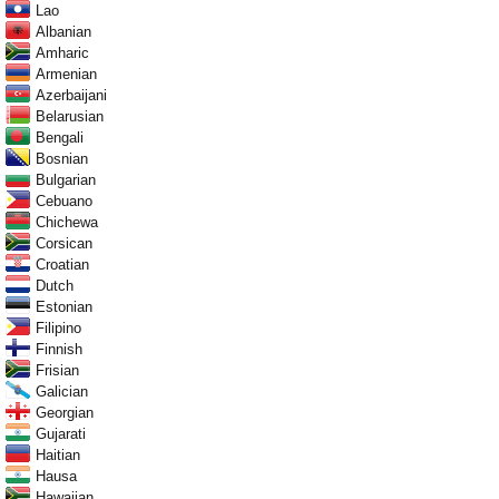
Lao
Albanian
Amharic
Armenian
Azerbaijani
Belarusian
Bengali
Bosnian
Bulgarian
Cebuano
Chichewa
Corsican
Croatian
Dutch
Estonian
Filipino
Finnish
Frisian
Galician
Georgian
Gujarati
Haitian
Hausa
Hawaiian