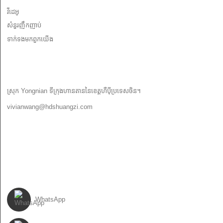
វីដេអូ
សំនួរញឹកញាប់
ទាក់ទង​មក​ពួក​យើង
ទាក់ទង​មក​ពួក​យើង
ស្រុក Yongnian ទីក្រុងហានតាននៃខេត្តហឺប៉ីប្រទេសចិន។
vivianwang@hdshuangzi.com
86-13931017588
86-0310-6897727
តាម​យើង
WhatsApp