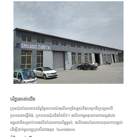
បរិក្ខាររបស់យើង
ក្រុមហ៊ុនដែលមានតម្លៃថ្លៃឧបករណ៍ផលិតកម្រិតខ្ពស់និងបច្ចេកវិទ្យាល្អមកពី
ប្រទេសអាល្លឺម៉ង់, ប្រទេសជប៉ុននិងតៃវ៉ាន់។ ផលិតកម្មអនុលោមតាមស្តង់ដារ
អន្តរជាតិសម្រាប់ការផលិតដែលមានតម្លៃខ្ពស់, ផលិតផលដែលមានគុណភាពខ្ពស់
ដើម្បីដាក់មួយល្អប្រសើរជាងមុន
foundation.