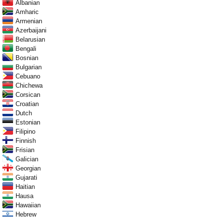
Albanian
Amharic
Armenian
Azerbaijani
Belarusian
Bengali
Bosnian
Bulgarian
Cebuano
Chichewa
Corsican
Croatian
Dutch
Estonian
Filipino
Finnish
Frisian
Galician
Georgian
Gujarati
Haitian
Hausa
Hawaiian
Hebrew