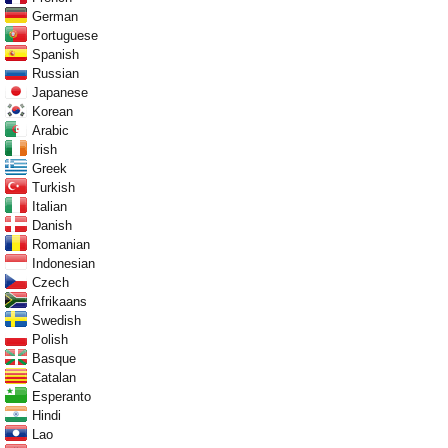
German
Portuguese
Spanish
Russian
Japanese
Korean
Arabic
Irish
Greek
Turkish
Italian
Danish
Romanian
Indonesian
Czech
Afrikaans
Swedish
Polish
Basque
Catalan
Esperanto
Hindi
Lao