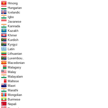
Hmong
Hungarian
Icelandic
Igbo
Javanese
Kannada
Kazakh
Khmer
Kurdish
Kyrgyz
Latin
Lithuanian
Luxembou..
Macedonian
Malagasy
Malay
Malayalam
Maltese
Maori
Marathi
Mongolian
Burmese
Nepali