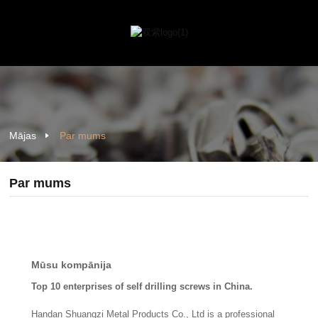
Mājas
Par mums
Par mums
Mūsu kompānija
Top 10 enterprises of self drilling screws in China.
Handan Shuangzi Metal Products Co., Ltd is a professional