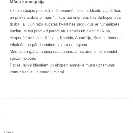
Mūsu koncepcija
Ekspluatācijas procesā, mēs vienmēr ielieciet klientu vajadzības
un priekšrocības pirmais "," kvalitāti orientēta, kas darbojas labā
ticībā, lai '', un ražo augstas kvalitātes produktus ar humanizēts
saziņu. Mūsu produkti pārdot arī ziemeļu un dienvidu Ķīnā,
eksportēti uz Indiju, Krieviju, Kanādu, Austrāliju, Kazahstānas un
Filipīnām uc pār desmitiem valstu un reģionu.
Mēs esam gatavi patiesi sadarboties ar nozares elites izveidot
spoža nākotne.
Patiesi laipni klientiem un eksperti apmeklē mūsu uzņēmumu
komunikācijai un norādījumiem!
INFORMĀCIJA