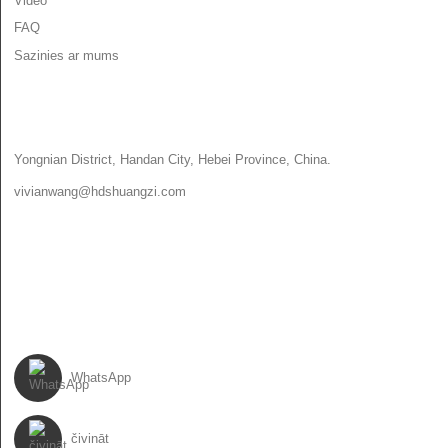
Video
FAQ
Sazinies ar mums
SAZINIES AR MUMS
Yongnian District, Handan City, Hebei Province, China.
vivianwang@hdshuangzi.com
86-13931017588
86-0310-6897727
SEKO MUMS
WhatsApp
čivināt