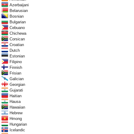
Azerbaijani
Belarusian
Bosnian
Bulgarian
Cebuano
Chichewa
Corsican
Croatian
Dutch
Estonian
Filipino
Finnish
Frisian
Galician
Georgian
Gujarati
Haitian
Hausa
Hawaiian
Hebrew
Hmong
Hungarian
Icelandic