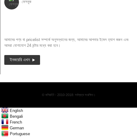
ফেসবুক
নিউজলেটার
আমাদের পণ্য বা pricelist সম্পর্কে অনুসন্ধানের জন্য, আমাদের আপনার ইমেল ত্যাগ করুন এবং
আমরা যোগাযোগ 24 ঘন্টার মধ্যে করা হবে।
ইনকয়েরি এখন
© কপিরাইট - 2010-2018: সর্বস্বত্ব সংরক্ষিত।
English
Bengali
French
German
Portuguese