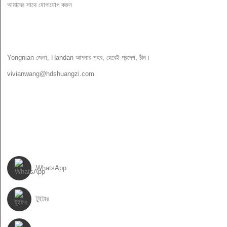
আমাদের সাথে যোগাযোগ করুন
আমাদের সাথে যোগাযোগ করুন
Yongnian জেলা, Handan আপনার শহর, হেবেই প্রদেশ, চীন।
vivianwang@hdshuangzi.com
86-13931017588
86-0310-6897727
আমাদের অনুসরণ করো
WhatsApp
টুইটার