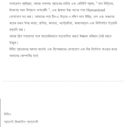
অপারেশন প্রক্রিয়া, আমরা সবসময় গ্রাহকের চাহিদা এবং বেনিফিট প্রথম, '' মান ভিত্তিক,
উদ্দেশ্যে সরল বিশ্বাসে অপারেটিং '', এবং উত্পাদন উচ্চ মানের পণ্য Humanized
যোগাযোগ সহ করা। আমাদের পণ্য চীন-এ উত্তর ও দক্ষিণ ভাল বিক্রি, দেশ এবং অঞ্চলের
কয়েক ডজন উপর ভারত, রাশিয়া, কানাডা, অস্ট্রেলিয়া, কাজাখস্তান এবং ফিলিপাইন ইত্যাদি
রপ্তানি করা।
আমরা শিল্প গণ্যমান্য সঙ্গে আন্তরিকভাবে সহযোগিতা করতে উজ্জ্বল ভবিষ্যৎ তৈরি করতে
ইচ্ছুক।
বিনীত গ্রাহকদের স্বাগত জানাই এবং বিশেষজ্ঞদের যোগাযোগ এবং দিক নির্দেশনা পাওয়ার জন্য
আমাদের কোম্পানীর যান!
তথ্য
ভিডিও
প্রায়শই জিজ্ঞাসিত প্রশ্নাবলী