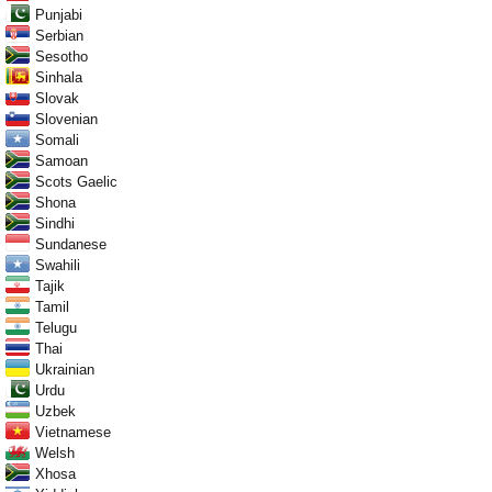
Punjabi
Serbian
Sesotho
Sinhala
Slovak
Slovenian
Somali
Samoan
Scots Gaelic
Shona
Sindhi
Sundanese
Swahili
Tajik
Tamil
Telugu
Thai
Ukrainian
Urdu
Uzbek
Vietnamese
Welsh
Xhosa