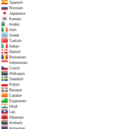
Spanish
Russian
Japanese
Korean
Arabic
Irish
Greek
Turkish
Italian
Danish
Romanian
Indonesian
Czech
Afrikaans
Swedish
Polish
Basque
Catalan
Esperanto
Hindi
Lao
Albanian
Amharic
Armenian