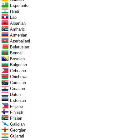
Esperanto
Hindi
Lao
Albanian
Amharic
Armenian
Azerbaijani
Belarusian
Bengali
Bosnian
Bulgarian
Cebuano
Chichewa
Corsican
Croatian
Dutch
Estonian
Filipino
Finnish
Frisian
Galician
Georgian
Gujarati