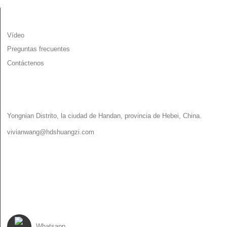
INFORMACIÓN
Vídeo
Preguntas frecuentes
Contáctenos
CONTÁCTENOS
Yongnian Distrito, la ciudad de Handan, provincia de Hebei, China.
vivianwang@hdshuangzi.com
86-13931017588
86-0310-6897727
SÍGUENOS
Whatsapp