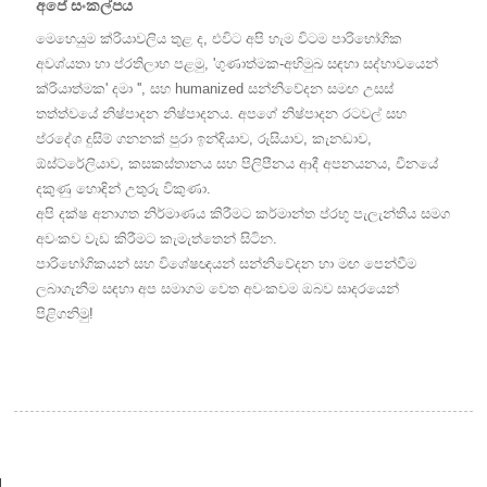
අපේ සංකල්පය
මෙහෙයුම ක්රියාවලිය තුළ ද, එවිට අපි හැම විටම පාරිභෝගික
අවශ්යතා හා ප්රතිලාභ පළමු, 'ගුණාත්මක-අභිමුඛ සඳහා සද්භාවයෙන්
ක්රියාත්මක' දමා '', සහ humanized සන්නිවේදන සමඟ උසස්
තත්ත්වයේ නිෂ්පාදන නිෂ්පාදනය. අපගේ නිෂ්පාදන රටවල් සහ
ප්රදේශ දුසිම් ගනනක් පුරා ඉන්දියාව, රුසියාව, කැනඩාව,
ඕස්ට්රේලියාව, කසකස්තානය සහ පිලිපීනය ආදී අපනයනය, චීනයේ
දකුණු හොඳින් උතුරු විකුණා.
අපි දක්ෂ අනාගත නිර්මාණය කිරීමට කර්මාන්ත ප්රභූ පැලැන්තිය සමග
අවංකව වැඩ කිරීමට කැමැත්තෙන් සිටින.
පාරිභෝගිකයන් සහ විශේෂඥයන් සන්නිවේදන හා මඟ පෙන්වීම
ලබාගැනීම සඳහා අප සමාගම වෙත අවංකවම ඔබව සාදරයෙන්
පිළිගනිමු!