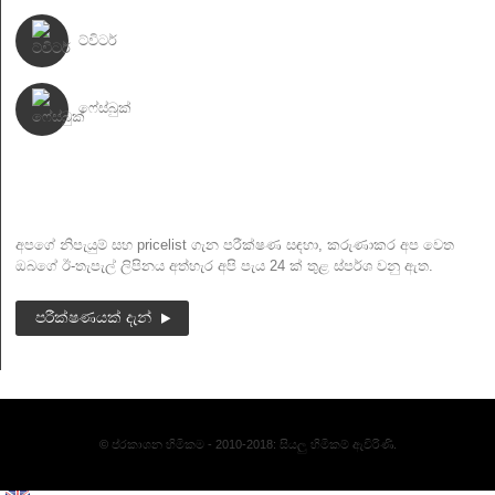
ට්විටර්
ෆේස්බුක්
පුවත් ලිපි
අපගේ නිපැයුම් සහ pricelist ගැන පරීක්ෂණ සඳහා, කරුණාකර අප වෙත
ඔබගේ ඊ-තැපැල් ලිපිනය අත්හැර අපි පැය 24 ක් තුළ ස්පර්ශ වනු ඇත.
පරීක්ෂණයක් දැන්
© ප්රකාශන හිමිකම - 2010-2018: සියලු හිමිකම් ඇවිරිණි.