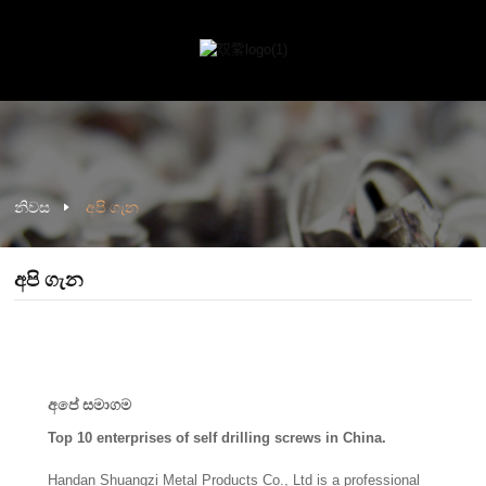
නිවස
අපි ගැන
අපි ගැන
අපේ සමාගම
Top 10 enterprises of self drilling screws in China.
Handan Shuangzi Metal Products Co., Ltd is a professional