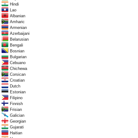
Hindi
Lao
Albanian
Amharic
Armenian
Azerbaijani
Belarusian
Bengali
Bosnian
Bulgarian
Cebuano
Chichewa
Corsican
Croatian
Dutch
Estonian
Filipino
Finnish
Frisian
Galician
Georgian
Gujarati
Haitian