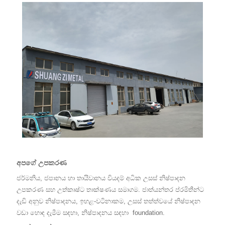
අපගේ උපකරණ
ජර්මනිය, ජපානය හා තායිවානය වියදම් අධික උසස් නිෂ්පාදන
උපකරණ සහ උත්කෘෂ්ට තාක්ෂණය සමාගම. ජාත්යන්තර ප්රමිතීන්ට
දැඩි අනුව නිෂ්පාදනය, ඉහළ-වටිනාකම, උසස් තත්ත්වයේ නිෂ්පාදන
වඩා හොඳ දැමීම සඳහා, නිෂ්පාදනය සඳහා
foundation.