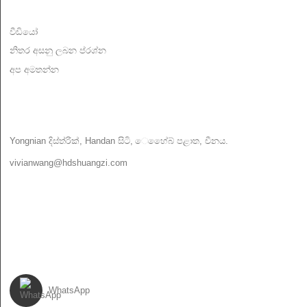
විස්තර
වීඩියෝ
නිතර අසනු ලබන ප්රශ්න
අප අමතන්න
අප අමතන්න
Yongnian දිස්ත්රික්, Handan සිටි, ෙහේෙබ් පළාත, චීනය.
vivianwang@hdshuangzi.com
86-13931017588
86-0310-6897727
අපිව අනුගමනය කරන්න
WhatsApp