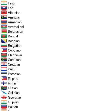
Hindi
Lao
Albanian
Amharic
Armenian
Azerbaijani
Belarusian
Bengali
Bosnian
Bulgarian
Cebuano
Chichewa
Corsican
Croatian
Dutch
Estonian
Filipino
Finnish
Frisian
Galician
Georgian
Gujarati
Haitian