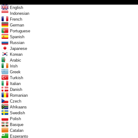
English
Indonesian
French
German
Portuguese
Spanish
Russian
Japanese
Korean
Arabic
Irish
Greek
Turkish
Italian
Danish
Romanian
Czech
Afrikaans
Swedish
Polish
Basque
Catalan
Esperanto