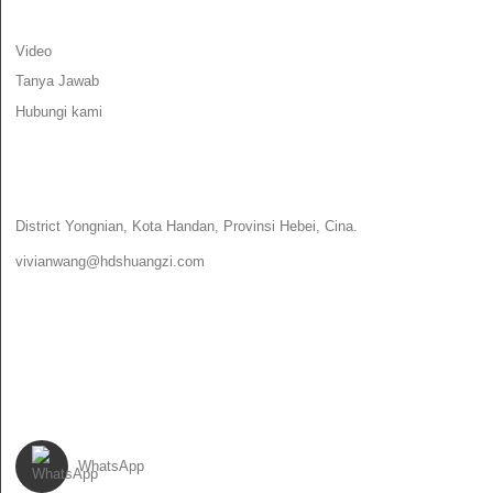
INFORMASI
Video
Tanya Jawab
Hubungi kami
HUBUNGI KAMI
District Yongnian, Kota Handan, Provinsi Hebei, Cina.
vivianwang@hdshuangzi.com
86-13931017588
86-0310-6897727
IKUTI KAMI
WhatsApp