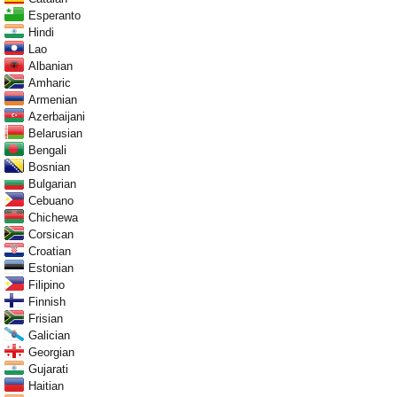
Esperanto
Hindi
Lao
Albanian
Amharic
Armenian
Azerbaijani
Belarusian
Bengali
Bosnian
Bulgarian
Cebuano
Chichewa
Corsican
Croatian
Estonian
Filipino
Finnish
Frisian
Galician
Georgian
Gujarati
Haitian