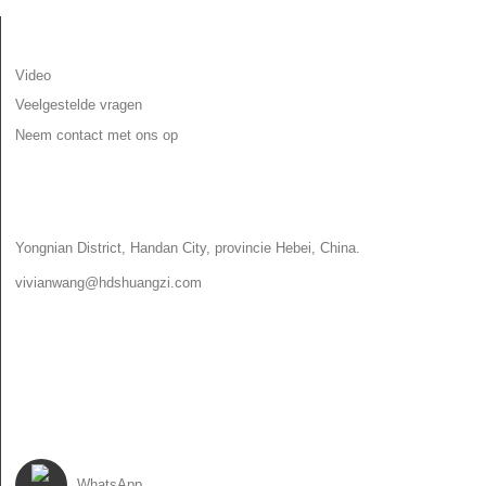
INFORMATIE
Video
Veelgestelde vragen
Neem contact met ons op
NEEM CONTACT MET ONS OP
Yongnian District, Handan City, provincie Hebei, China.
vivianwang@hdshuangzi.com
86-13931017588
86-0310-6897727
VOLG ONS
WhatsApp