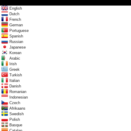
English
Dutch
French
German
Portuguese
Spanish
Russian
Japanese
Korean
Arabic
Irish
Greek
Turkish
Italian
Danish
Romanian
Indonesian
Czech
Afrikaans
Swedish
Polish
Basque
Catalan