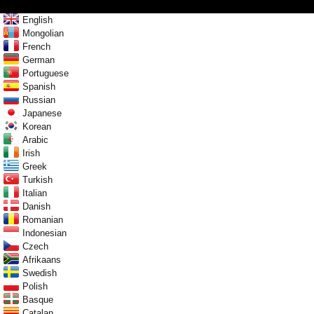
English
Mongolian
French
German
Portuguese
Spanish
Russian
Japanese
Korean
Arabic
Irish
Greek
Turkish
Italian
Danish
Romanian
Indonesian
Czech
Afrikaans
Swedish
Polish
Basque
Catalan