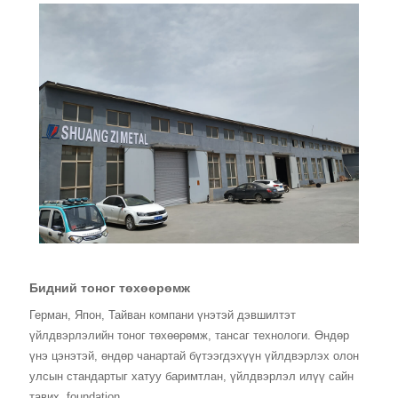
Бидний тоног төхөөрөмж
Герман, Япон, Тайван компани үнэтэй дэвшилтэт
үйлдвэрлэлийн тоног төхөөрөмж, тансаг технологи. Өндөр
үнэ цэнэтэй, өндөр чанартай бүтээгдэхүүн үйлдвэрлэх олон
улсын стандартыг хатуу баримтлан, үйлдвэрлэл илүү сайн
тавих
foundation.