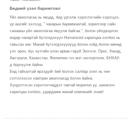
Бидний үзэл баримтлал
Үйл ажиллагаа нь явцад, бид үргэлж хэрэглэгчийн хэрэгцээ,
үр ашгийг эхлээд, '' чанарын баримжаатай, зорилгоор сайн
санааны үйл ажиллагаа явуулж байгаа '', болон үйлдвэрлэх
өндөр чанартай бүтээгдэхүүн Humanized харилцаа холбоо нь
тавьсан юм. Манай бүтээгдэхүүнүүд болон хойд болон өмнөд
улс орон, бүс нутгийн олон арван гаруй Энэтхэг, Орос, Канад,
Австрали, Казахстан, Филиппин гэх мэт экспортолж, БНХАУ-
д борлуулж байна.
Бид гайхалтай ирээдүйг бий болгох салбар элит нь чин
сэтгэлээсээ хамтран ажиллахад бэлэн байна.
Хүндэтгэсэн хэрэглэгчиддээ тавтай морилно уу, шинжээч
харилцаа холбоо, удирдамж манай компанийг очиж!