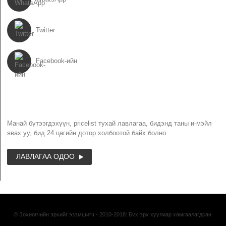
Twitter
Facebook-ийн
СОНИН
Манай бүтээгдэхүүн, pricelist тухай лавлагаа, бидэнд таны и-мэйл
явах уу, бид 24 цагийн дотор холбоотой байх болно.
ЛАВЛАГАА ОДОО
© Зохиогчийн эрхийг эзэмшигч - 2010-2018: Бvх эрх хуулиар хамгаалагдсан.