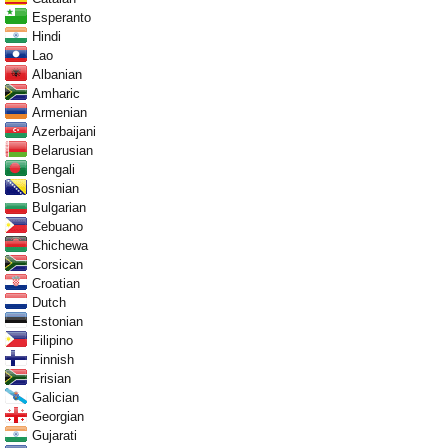
Esperanto
Hindi
Lao
Albanian
Amharic
Armenian
Azerbaijani
Belarusian
Bengali
Bosnian
Bulgarian
Cebuano
Chichewa
Corsican
Croatian
Dutch
Estonian
Filipino
Finnish
Frisian
Galician
Georgian
Gujarati