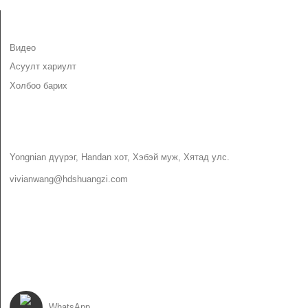
МЭДЭЭЛЭЛ
Видео
Асуулт хариулт
Холбоо барих
ХОЛБОО БАРИХ
Yongnian дүүрэг, Handan хот, Хэбэй муж, Хятад улс.
vivianwang@hdshuangzi.com
86-13931017588
86-0310-6897727
БИДНИЙГ ДАГА
WhatsApp