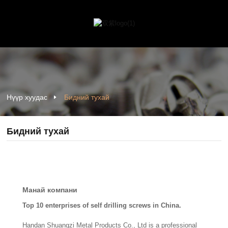
Нүүр хуудас
Бидний тухай
Бидний тухай
Манай компани
Top 10 enterprises of self drilling screws in China.
Handan Shuangzi Metal Products Co., Ltd is a professional