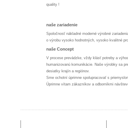
quality !
naše zariadenie
Spoločnosť nákladné moderné výrobné zariadenia
o výrobu vysoko hodnotných, vysoko kvalitné pro
naše Concept
V procese prevádzke, vždy klásť potreby a výhod 
humanizovanú komunikácie. Naše výrobky sa predá
desiatky krajín a regiónov.
Sme ochotní úprimne spolupracovať s priemyslom 
Úprimne vítam zákazníkov a odborníkmi návšteve