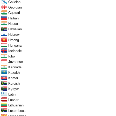
Galician
Georgian
Gujarati
Haitian
Hausa
Hawaiian
Hebrew
Hmong
Hungarian
Icelandic
Igbo
Javanese
Kannada
Kazakh
Khmer
Kurdish
Kyrgyz
Latin
Latvian
Lithuanian
Luxembou..