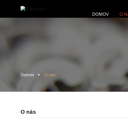
DOMOV
O N
Domov
O nás
O nás