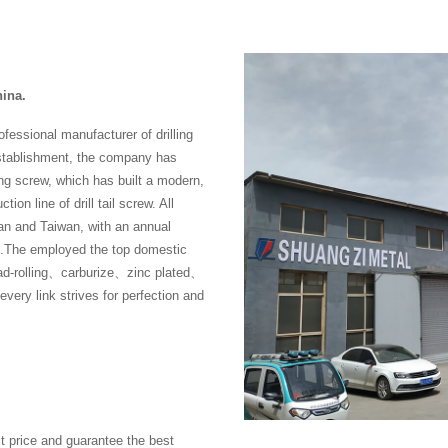
hina.
fessional manufacturer of drilling
establishment, the company has
ng screw, which has built a modern,
ion line of drill tail screw. All
n and Taiwan, with an annual
rew .The employed the top domestic
ad-rolling、carburize、zinc plated、
ry link strives for perfection and
t price and guarantee the best