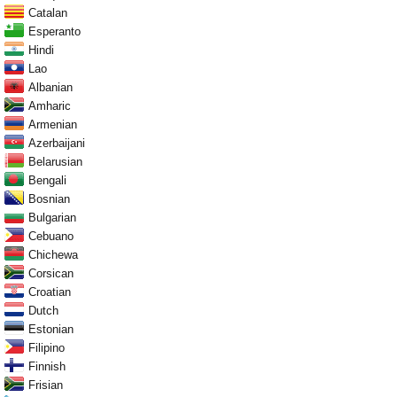
Catalan
Esperanto
Hindi
Lao
Albanian
Amharic
Armenian
Azerbaijani
Belarusian
Bengali
Bosnian
Bulgarian
Cebuano
Chichewa
Corsican
Croatian
Dutch
Estonian
Filipino
Finnish
Frisian