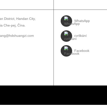
TAKTUJ NÁS
NASLEDUJ NÁS
n District, Handan City,
WhatsApp
ia Che-pej, Čína.
wang@hdshuangzi.com
cvrlikání
3931017588
Facebook
310-6897727