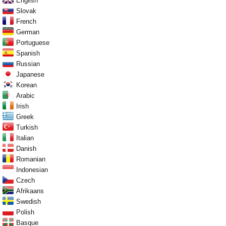
English
Slovak
French
German
Portuguese
Spanish
Russian
Japanese
Korean
Arabic
Irish
Greek
Turkish
Italian
Danish
Romanian
Indonesian
Czech
Afrikaans
Swedish
Polish
Basque