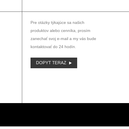
NEWSLETTER
Pre otázky týkajúce sa našich
produktov alebo cenníka, prosím
zanechať svoj e-mail a my vás bude
kontaktovať do 24 hodín.
DOPYT TERAZ