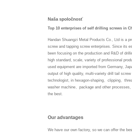
Naša spoločnosť
Top 10 enterprises of self drilling screws in C
Handan Shuangzi Metal Products Co., Ltd is a pro
screw and tapping screw enterprises. Since its 
been focusing on the production and R&D of drilli
high standard, scale, variety of professional product
used equipment are imported from Germany, Japa
output of high quality, multi-variety drill tail sc
technologist, in hexagon-shaping、clipping、thre
washer machine、package and other processes, eve
the best.
Our advantages
We have our own factory, so we can offer the bes