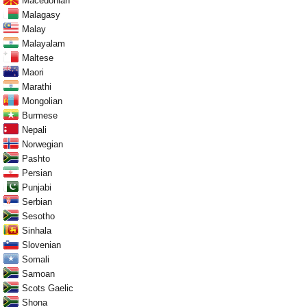
Macedonian
Malagasy
Malay
Malayalam
Maltese
Maori
Marathi
Mongolian
Burmese
Nepali
Norwegian
Pashto
Persian
Punjabi
Serbian
Sesotho
Sinhala
Slovenian
Somali
Samoan
Scots Gaelic
Shona