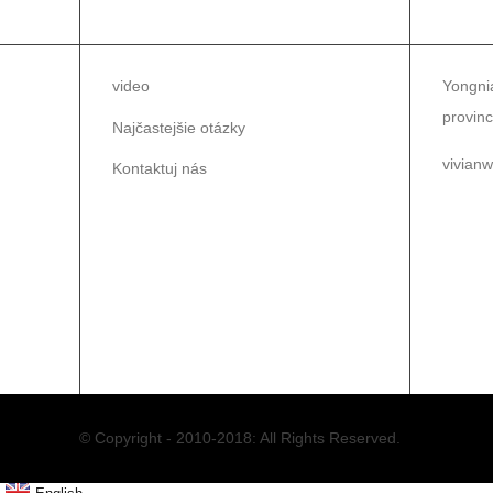
INFORMÁCIE
KON
video
Yongnia
provinc
Najčastejšie otázky
vivian
Kontaktuj nás
86-1
86-0
© Copyright - 2010-2018: All Rights Reserved.