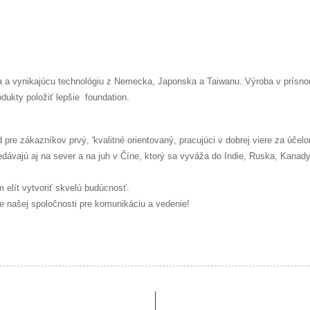
 a vynikajúcu technológiu z Nemecka, Japonska a Taiwanu. Výroba v prísno
dukty položiť lepšie
foundation.
pre zákazníkov prvý, 'kvalitné orientovaný, pracujúci v dobrej viere za účel
vajú aj na sever a na juh v Číne, ktorý sa vyváža do Indie, Ruska, Kanady, 
elít vytvoriť skvelú budúcnosť.
 našej spoločnosti pre komunikáciu a vedenie!