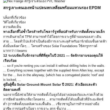
สกรูเจาะตนเองหน้าแปลนหกเหลี่ยมพร้อมแหวนรอง EPDM
บล็อกที่เกี่ยวข้อง
วิดีโอที่เกี่ยวข้อง
ความคิดเห็น
ทางเลือกที่ไม่ซ้ำใครสำหรับโซลาร์รูฟท็อปสำหรับการติดตั้งขนาดเล็ก
การเดินสายไฟ TPM สามารถทำได้โดยการเจาะรูที่ด้านบนของเสา เดิน
สาย ... โดยทั่วไปแล้วจำเป็นต้องมีการเจาะทะลุสำหรับอาร์เรย์บนชั้นดาดฟ้า
ดังนั้นหลังคาใดๆ ... โครงสร้างของ Solar Foundations ใช้สกรูกราวด์
มากกว่า I-beams
12 ระบบจัดเก็บจักรยานที่ดีที่สุดในปี 2021 — จัดจักรยานของคุณให้
เรียบร้อย
... so if you're renting you can install it without drilling holes in the walls.
... Everything screws together with the supplied 4mm Allen key, except
for the ... live in the alleyway, (which has a corrugated plastic 'roof' and
is locked, ...
คู่มือผู้ซื้อ Solar Ground-Mount Solar ปี 2021: ตัวเอียงและตัว
ติดตามคงที่
นอกจากนี้ยังช่วยให้สามารถติดตั้งโมดูลได้อย่างปลอดภัยและรวดเร็วด้วย
การยึดด้วยสลักเกลียวโดยตรง ... สามารถติดตั้งได้บนพื้นผิวที่มีระยะพิทช์
ต่ำ (การติดตั้งบนหลังคาและพื้นดิน ... เชี่ยวชาญในการสำรวจอย่างมือ
อาชีพ การก่อสร้างโยธา การเจาะ สกรู ชั้นวาง .. .