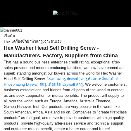
เริ่มต้น
Hex เครื่องซักผ้าหัวสกรูเจาะตนเอง
Hex Washer Head Self Drilling Screw -
Manufacturers, Factory, Suppliers from China
That has a sound business enterprise credit rating, exceptional after-
sales provider and modern producing facilities, we now have earned an
superb standing amongst our buyers across the world for Hex Washer
Head Self Drilling Screw,
โรงงานสกรู drywall
,
สกรูหัวหกเหลี่ยมไม้
,
ดำ
Phosphating Drywall สกรู
,
เทียนจิน Drywall สกรู
. We welcome customers,
business associations and friends from all parts of the world to contact
us and seek cooperation for mutual benefits. The product will supply to
all over the world, such as Europe, America, Australia,Florence,
Guinea,Hanover, Irish.Our products are very popular in the word, like
South American, Africa, Asia and so on. Companies to "create first-class
products" as the goal, and strive to provide customers with high quality
products, provide high-quality after-sales service and technical support,
and customer mutual benefit, create a better career and future!