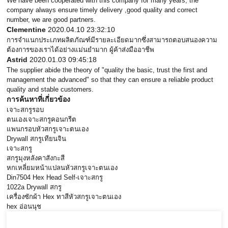
We have been cooperated with this company for many years, the
company always ensure timely delivery ,good quality and correct
number, we are good partners.
Clementine
2020.04.10 23:32:10
การจำแนกประเภทผลิตภัณฑ์มีรายละเอียดมากซึ่งสามารถตอบสนองความ
ต้องการของเราได้อย่างแม่นยำมาก ผู้ค้าส่งมืออาชีพ
Astrid
2020.01.03 09:45:18
The supplier abide the theory of "quality the basic, trust the first and
management the advanced" so that they can ensure a reliable product
quality and stable customers.
การค้นหาที่เกี่ยวข้อง
เจาะสกรูรอบ
ตนเองเจาะสกรูคอนกรีต
แพนกรอบหัวสกรูเจาะตนเอง
Drywall สกรูเทียนจิน
เจาะสกรู
สกรูมุงหลังคาสังกะสี
หกเหลี่ยมหน้าแปลนหัวสกรูเจาะตนเอง
Din7504 Hex Head Self-เจาะสกรู
1022a Drywall สกรู
เครื่องซักผ้า Hex ทาสีหัวสกรูเจาะตนเอง
hex อ่อนนุช