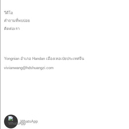
ข้อมูล
วีดีโอ
คำถามที่พบบ่อย
ติดต่อเรา
ติดต่อเรา
Yongnian อำเภอ Handan เมืองเหอเป่ยประเทศจีน
vivianwang@hdshuangzi.com
86-13931017588
86-0310-6897727
ตามเรามา
WhatsApp