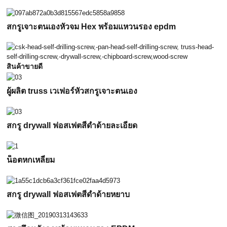
สกรูเจาะตนเองหัวจม Hex พร้อมแหวนรอง epdm
สินค้าขายดี
ผู้ผลิต truss เวเฟอร์หัวสกรูเจาะตนเอง
สกรู drywall ฟอสเฟตสีดำด้ายละเอียด
น็อตหกเหลี่ยม
สกรู drywall ฟอสเฟตสีดำด้ายหยาบ