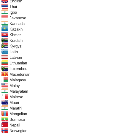
English
Thai
Igbo
Javanese
Kannada
Kazakh
Khmer
Kurdish
Kyrgyz
Latin
Latvian
Lithuanian
Luxembou..
Macedonian
Malagasy
Malay
Malayalam
Maltese
Maori
Marathi
Mongolian
Burmese
Nepali
Norwegian